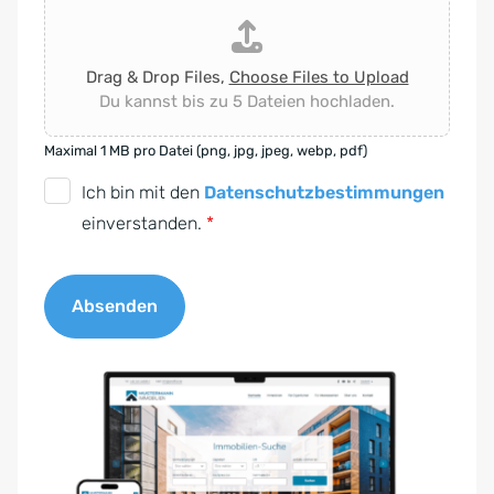
Drag & Drop Files,
Choose Files to Upload
Du kannst bis zu 5 Dateien hochladen.
Maximal 1 MB pro Datei (png, jpg, jpeg, webp, pdf)
D
Ich bin mit den
Datenschutzbestimmungen
S
einverstanden.
*
G
V
Absenden
O
-
A
E
l
i
t
n
e
v
r