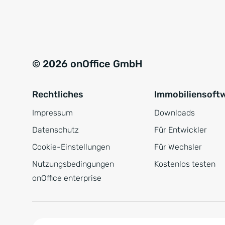
e
a
r
t
s
i
t
v
© 2026 onOffice GmbH
ä
e
n
:
Rechtliches
Immobiliensoft
d
n
Impressum
Downloads
i
Datenschutz
Für Entwickler
s
Cookie-Einstellungen
Für Wechsler
*
Nutzungsbedingungen
Kostenlos testen
onOffice enterprise