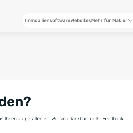
Header
Immobiliensoftware
Websites
Mehr für Makler
SEO und Content
W
Social Media
S
Social Ads
V
Google Ads
R
nden?
Newsletter-Pakete
B
Consulting
N
s Ihnen aufgefallen ist. Wir sind dankbar für Ihr Feedback.
Softwareschulunge