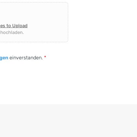
les to Upload
 hochladen.
gen
einverstanden.
*