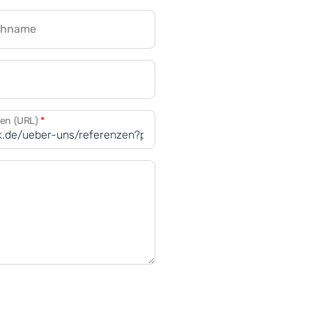
chname
CRM für Banken
den (URL)
*