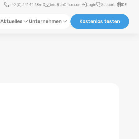
Schnellzugriff
+49 (0) 241 44 686-0
info@onOffice.com
Login
Support
DE
Aktuelles
Unternehmen
Kostenlos testen
ebinare
Über Uns
tatus-News
Partner und Kooperationen
eranstaltungen
Karriere
eferenzen
log
ewsletter
n