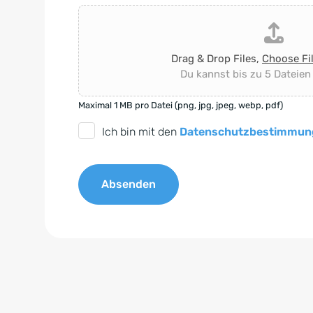
Drag & Drop Files,
Choose Fi
Du kannst bis zu 5 Dateien
Maximal 1 MB pro Datei (png, jpg, jpeg, webp, pdf)
D
Ich bin mit den
Datenschutzbestimmun
S
G
Absenden
V
O
A
-
l
E
t
i
e
n
r
v
n