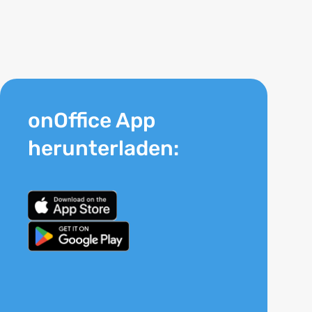
onOffice App
herunterladen: