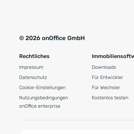
e
a
r
t
s
i
t
v
© 2026 onOffice GmbH
ä
e
n
:
Rechtliches
Immobiliensoft
d
n
Impressum
Downloads
i
Datenschutz
Für Entwickler
s
Cookie-Einstellungen
Für Wechsler
*
Nutzungsbedingungen
Kostenlos testen
onOffice enterprise