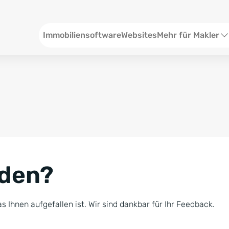
Header
Immobiliensoftware
Websites
Mehr für Makler
SEO und Content
W
Social Media
S
Social Ads
V
Google Ads
R
nden?
Newsletter-Pakete
B
Consulting
N
s Ihnen aufgefallen ist. Wir sind dankbar für Ihr Feedback.
Softwareschulunge