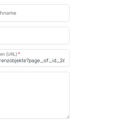
chname
CRM für Banken
den (URL)
*