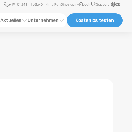
Schnellzugriff
+49 (0) 241 44 686-0
info@onOffice.com
Login
Support
DE
Aktuelles
Unternehmen
Kostenlos testen
ebinare
Über Uns
tatus-News
Partner und Kooperationen
eranstaltungen
Karriere
eferenzen
log
ewsletter
n