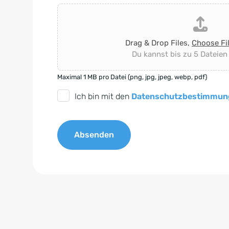
Drag & Drop Files,
Choose Fi
Du kannst bis zu 5 Dateien
Maximal 1 MB pro Datei (png, jpg, jpeg, webp, pdf)
D
Ich bin mit den
Datenschutzbestimmun
S
G
Absenden
V
O
A
-
l
E
t
i
e
n
r
v
n