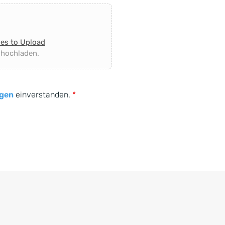
les to Upload
 hochladen.
gen
einverstanden.
*