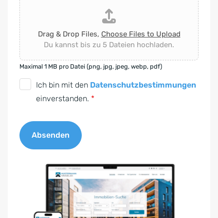
Drag & Drop Files,
Choose Files to Upload
Du kannst bis zu 5 Dateien hochladen.
Maximal 1 MB pro Datei (png, jpg, jpeg, webp, pdf)
D
Ich bin mit den
Datenschutzbestimmungen
S
einverstanden.
*
G
V
Absenden
O
-
A
E
l
i
t
n
e
v
r