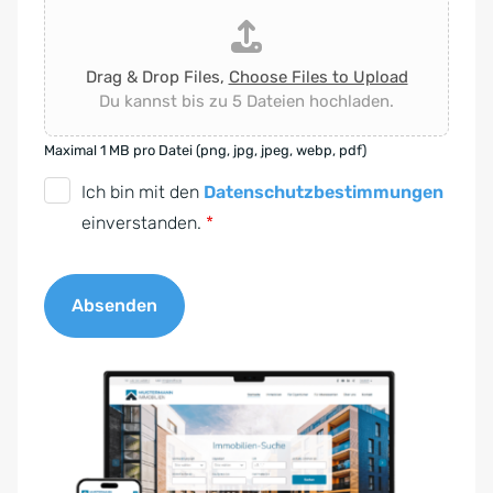
Drag & Drop Files,
Choose Files to Upload
Du kannst bis zu 5 Dateien hochladen.
Maximal 1 MB pro Datei (png, jpg, jpeg, webp, pdf)
D
Ich bin mit den
Datenschutzbestimmungen
S
einverstanden.
*
G
V
Absenden
O
-
A
E
l
i
t
n
e
v
r