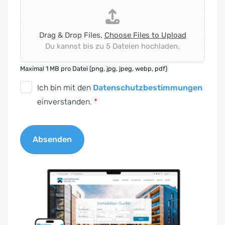
Drag & Drop Files,
Choose Files to Upload
Du kannst bis zu 5 Dateien hochladen.
Maximal 1 MB pro Datei (png, jpg, jpeg, webp, pdf)
D
Ich bin mit den
Datenschutzbestimmungen
S
einverstanden.
*
G
V
Absenden
O
-
A
E
l
i
t
n
e
v
r