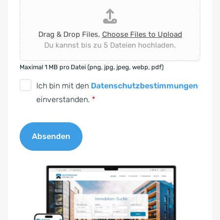
Drag & Drop Files,
Choose Files to Upload
Du kannst bis zu 5 Dateien hochladen.
Maximal 1 MB pro Datei (png, jpg, jpeg, webp, pdf)
D
Ich bin mit den
Datenschutzbestimmungen
S
einverstanden.
*
G
V
Absenden
O
-
A
E
l
i
t
n
e
v
r