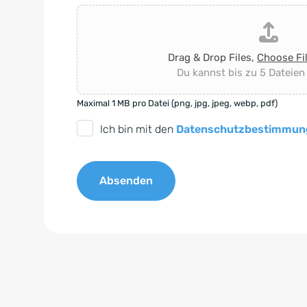
Drag & Drop Files,
Choose Fi
Du kannst bis zu 5 Dateien
Maximal 1 MB pro Datei (png, jpg, jpeg, webp, pdf)
D
Ich bin mit den
Datenschutzbestimmun
S
G
Absenden
V
O
A
-
l
E
t
i
e
n
r
v
n