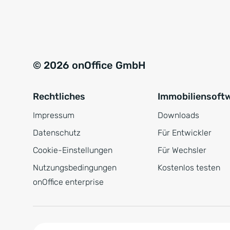
e
a
r
t
s
i
t
v
© 2026 onOffice GmbH
ä
e
n
:
Rechtliches
Immobiliensoft
d
n
Impressum
Downloads
i
Datenschutz
Für Entwickler
s
Cookie-Einstellungen
Für Wechsler
*
Nutzungsbedingungen
Kostenlos testen
onOffice enterprise