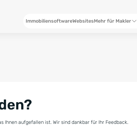
Header
Immobiliensoftware
Websites
Mehr für Makler
SEO und Content
W
Social Media
S
Social Ads
V
Google Ads
R
nden?
Newsletter-Pakete
B
Consulting
N
s Ihnen aufgefallen ist. Wir sind dankbar für Ihr Feedback.
Softwareschulunge