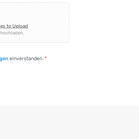
les to Upload
 hochladen.
gen
einverstanden.
*