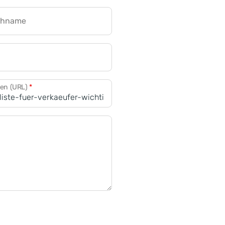
chname
CRM für Banken
den (URL)
*