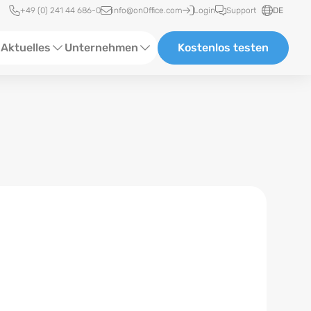
Schnellzugriff
+49 (0) 241 44 686-0
info@onOffice.com
Login
Support
DE
Aktuelles
Unternehmen
Kostenlos testen
ebinare
Über Uns
tatus-News
Partner und Kooperationen
eranstaltungen
Karriere
eferenzen
log
ewsletter
n