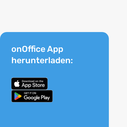
onOffice App
herunterladen: