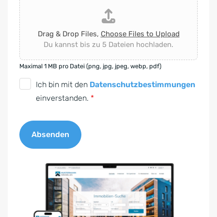
Drag & Drop Files,
Choose Files to Upload
Du kannst bis zu 5 Dateien hochladen.
Maximal 1 MB pro Datei (png, jpg, jpeg, webp, pdf)
D
Ich bin mit den
Datenschutzbestimmungen
S
einverstanden.
*
G
V
Absenden
O
-
A
E
l
i
t
n
e
v
r