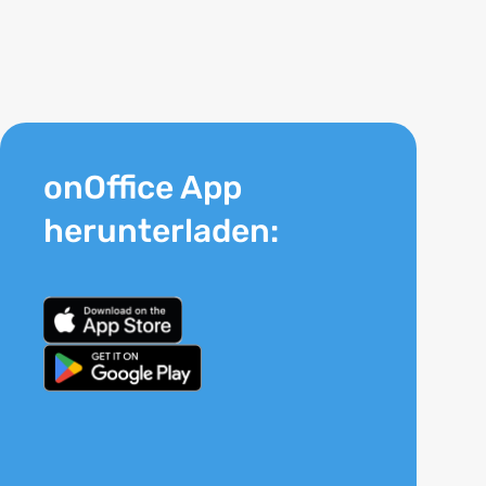
onOffice App
herunterladen: