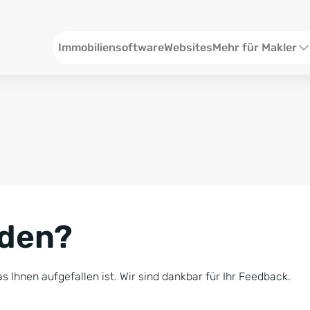
Header
Immobiliensoftware
Websites
Mehr für Makler
SEO und Content
W
Social Media
S
Social Ads
V
Google Ads
R
nden?
Newsletter-Pakete
B
Consulting
N
s Ihnen aufgefallen ist. Wir sind dankbar für Ihr Feedback.
Softwareschulunge