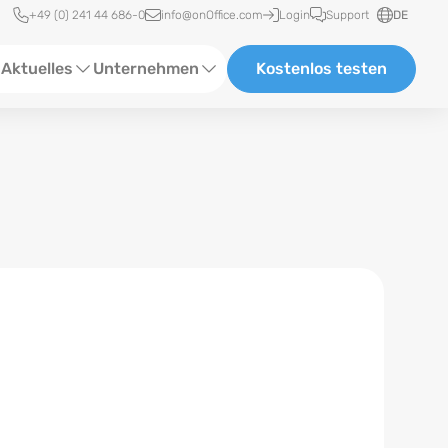
Schnellzugriff
+49 (0) 241 44 686-0
info@onOffice.com
Login
Support
DE
Aktuelles
Unternehmen
Kostenlos testen
ebinare
Über Uns
tatus-News
Partner und Kooperationen
eranstaltungen
Karriere
eferenzen
log
ewsletter
n