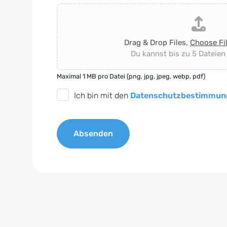
Drag & Drop Files,
Choose Fi
Du kannst bis zu 5 Dateien
Maximal 1 MB pro Datei (png, jpg, jpeg, webp, pdf)
D
Ich bin mit den
Datenschutzbestimmun
S
G
Absenden
V
O
A
-
l
E
t
i
e
n
r
v
n