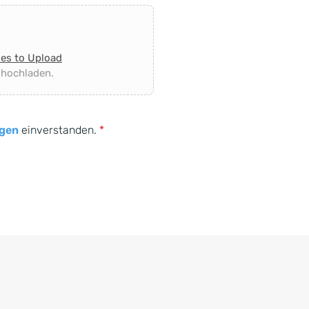
les to Upload
 hochladen.
gen
einverstanden.
*