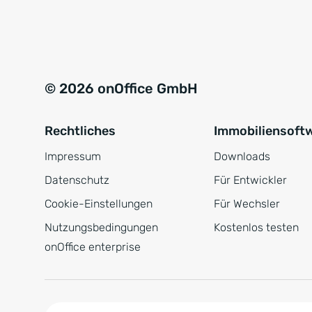
e
a
r
t
s
i
t
v
© 2026 onOffice GmbH
ä
e
n
:
Rechtliches
Immobiliensoft
d
n
Impressum
Downloads
i
Datenschutz
Für Entwickler
s
Cookie-Einstellungen
Für Wechsler
*
Nutzungsbedingungen
Kostenlos testen
onOffice enterprise