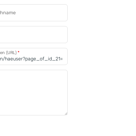
chname
CRM für Banken
den (URL)
*