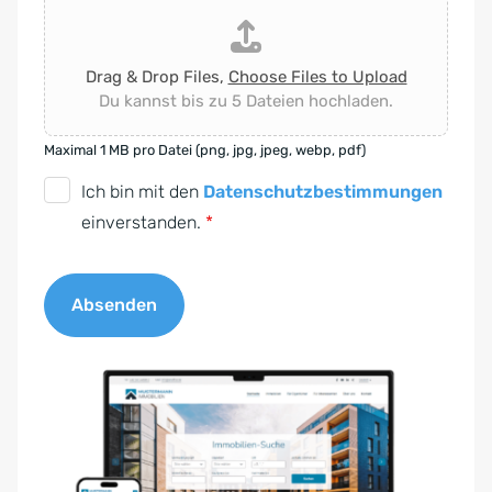
Drag & Drop Files,
Choose Files to Upload
Du kannst bis zu 5 Dateien hochladen.
Maximal 1 MB pro Datei (png, jpg, jpeg, webp, pdf)
D
Ich bin mit den
Datenschutzbestimmungen
S
einverstanden.
*
G
V
Absenden
O
-
A
E
l
i
t
n
e
v
r