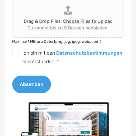
Drag & Drop Files,
Choose Files to Upload
Du kannst bis zu 5 Dateien hochladen.
Maximal 1 MB pro Datei (png, jpg, jpeg, webp, pdf)
D
Ich bin mit den
Datenschutzbestimmungen
S
einverstanden.
*
G
V
Absenden
O
-
A
E
l
i
t
n
e
v
r