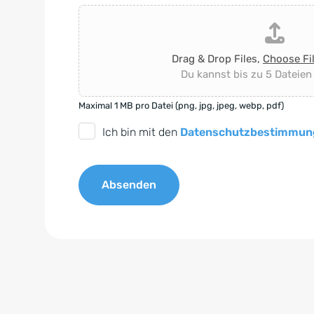
Drag & Drop Files,
Choose Fi
Du kannst bis zu 5 Dateien
Maximal 1 MB pro Datei (png, jpg, jpeg, webp, pdf)
D
Ich bin mit den
Datenschutzbestimmun
S
G
Absenden
V
O
A
-
l
E
t
i
e
n
r
v
n