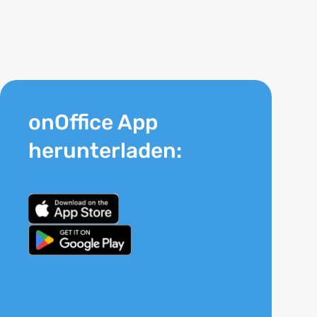
onOffice App
herunterladen: