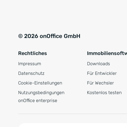
e
a
r
t
s
i
t
v
© 2026 onOffice GmbH
ä
e
n
:
Rechtliches
Immobiliensoft
d
n
Impressum
Downloads
i
Datenschutz
Für Entwickler
s
Cookie-Einstellungen
Für Wechsler
*
Nutzungsbedingungen
Kostenlos testen
onOffice enterprise