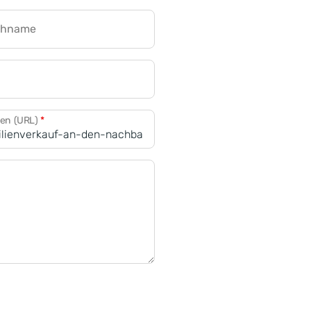
chname
CRM für Banken
den (URL)
*