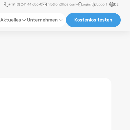
Schnellzugriff
+49 (0) 241 44 686-0
info@onOffice.com
Login
Support
DE
Aktuelles
Unternehmen
Kostenlos testen
ebinare
Über Uns
tatus-News
Partner und Kooperationen
eranstaltungen
Karriere
eferenzen
log
ewsletter
n