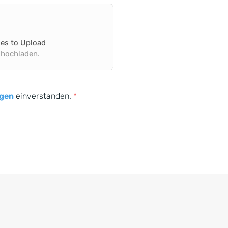
les to Upload
 hochladen.
gen
einverstanden.
*