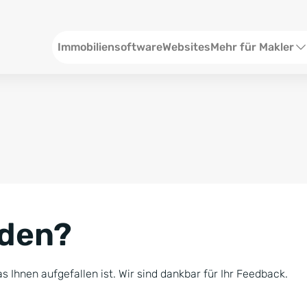
Header
Immobiliensoftware
Websites
Mehr für Makler
SEO und Content
W
Social Media
S
Social Ads
V
Google Ads
R
nden?
Newsletter-Pakete
B
Consulting
N
s Ihnen aufgefallen ist. Wir sind dankbar für Ihr Feedback.
Softwareschulunge