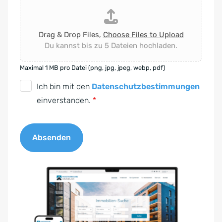
Drag & Drop Files,
Choose Files to Upload
Du kannst bis zu 5 Dateien hochladen.
Maximal 1 MB pro Datei (png, jpg, jpeg, webp, pdf)
D
Ich bin mit den
Datenschutzbestimmungen
S
einverstanden.
*
G
V
Absenden
O
-
A
E
l
i
t
n
e
v
r