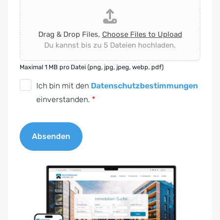
Drag & Drop Files,
Choose Files to Upload
Du kannst bis zu 5 Dateien hochladen.
Maximal 1 MB pro Datei (png, jpg, jpeg, webp, pdf)
D
Ich bin mit den
Datenschutzbestimmungen
S
einverstanden.
*
G
V
Absenden
O
-
A
E
l
i
t
n
e
v
r