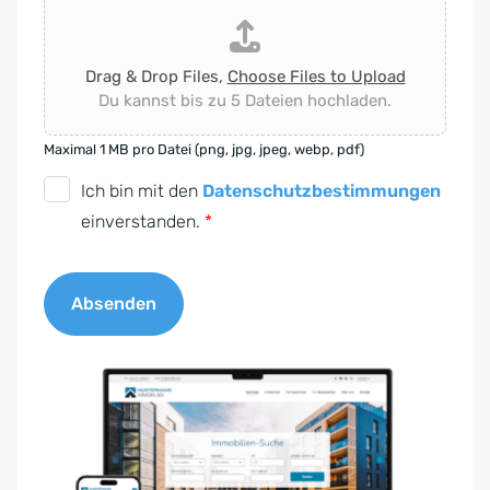
Drag & Drop Files,
Choose Files to Upload
Du kannst bis zu 5 Dateien hochladen.
Maximal 1 MB pro Datei (png, jpg, jpeg, webp, pdf)
D
Ich bin mit den
Datenschutzbestimmungen
S
einverstanden.
*
G
V
Absenden
O
-
A
E
l
i
t
n
e
v
r