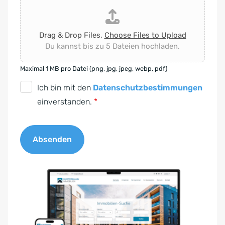
Drag & Drop Files,
Choose Files to Upload
Du kannst bis zu 5 Dateien hochladen.
Maximal 1 MB pro Datei (png, jpg, jpeg, webp, pdf)
D
Ich bin mit den
Datenschutzbestimmungen
S
einverstanden.
*
G
V
Absenden
O
-
A
E
l
i
t
n
e
v
r