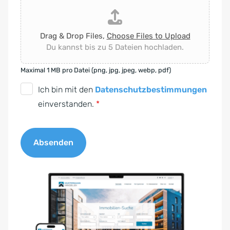
Drag & Drop Files,
Choose Files to Upload
Du kannst bis zu 5 Dateien hochladen.
Maximal 1 MB pro Datei (png, jpg, jpeg, webp, pdf)
D
Ich bin mit den
Datenschutzbestimmungen
S
einverstanden.
*
G
V
Absenden
O
-
A
E
l
i
t
n
e
v
r