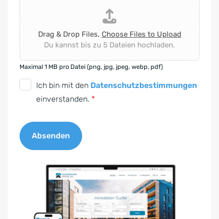
Drag & Drop Files,
Choose Files to Upload
Du kannst bis zu 5 Dateien hochladen.
Maximal 1 MB pro Datei (png, jpg, jpeg, webp, pdf)
D
Ich bin mit den
Datenschutzbestimmungen
S
einverstanden.
*
G
V
Absenden
O
-
A
E
l
i
t
n
e
v
r