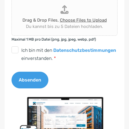
Drag & Drop Files,
Choose Files to Upload
Du kannst bis zu 5 Dateien hochladen.
Maximal 1 MB pro Datei (png, jpg, jpeg, webp, pdf)
D
Ich bin mit den
Datenschutzbestimmungen
S
einverstanden.
*
G
V
Absenden
O
-
A
E
l
i
t
n
e
v
r