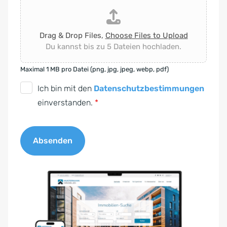
Drag & Drop Files,
Choose Files to Upload
Du kannst bis zu 5 Dateien hochladen.
Maximal 1 MB pro Datei (png, jpg, jpeg, webp, pdf)
D
Ich bin mit den
Datenschutzbestimmungen
S
einverstanden.
*
G
V
Absenden
O
-
A
E
l
i
t
n
e
v
r