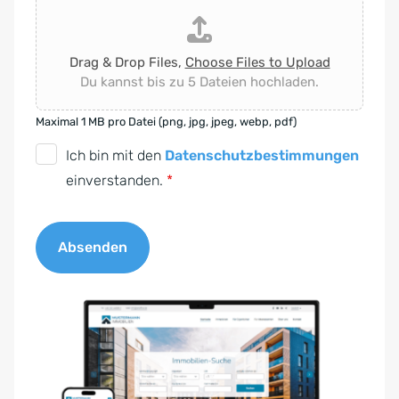
Drag & Drop Files,
Choose Files to Upload
Du kannst bis zu 5 Dateien hochladen.
Maximal 1 MB pro Datei (png, jpg, jpeg, webp, pdf)
D
Ich bin mit den
Datenschutzbestimmungen
S
einverstanden.
*
G
V
Absenden
O
-
A
E
l
i
t
n
e
v
r