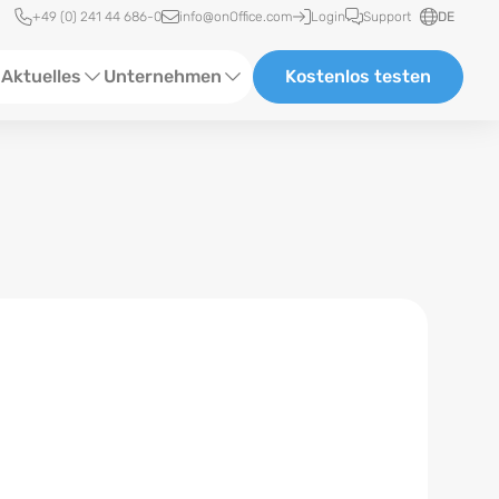
Schnellzugriff
+49 (0) 241 44 686-0
info@onOffice.com
Login
Support
DE
Aktuelles
Unternehmen
Kostenlos testen
ebinare
Über Uns
tatus-News
Partner und Kooperationen
eranstaltungen
Karriere
eferenzen
log
ewsletter
n