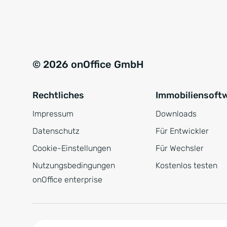
e
a
r
t
s
i
t
v
© 2026 onOffice GmbH
ä
e
n
:
Rechtliches
Immobiliensoft
d
n
Impressum
Downloads
i
Datenschutz
Für Entwickler
s
Cookie-Einstellungen
Für Wechsler
*
Nutzungsbedingungen
Kostenlos testen
onOffice enterprise