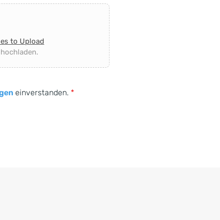
les to Upload
 hochladen.
gen
einverstanden.
*