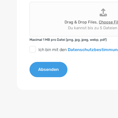
Drag & Drop Files,
Choose Fi
Du kannst bis zu 5 Dateien
Maximal 1 MB pro Datei (png, jpg, jpeg, webp, pdf)
D
Ich bin mit den
Datenschutzbestimmun
S
G
Absenden
V
O
A
-
l
E
t
i
e
n
r
v
n