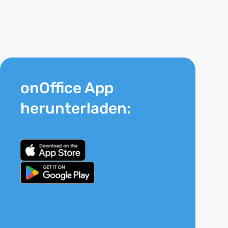
onOffice App
herunterladen: