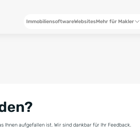
Header
Immobiliensoftware
Websites
Mehr für Makler
SEO und Content
W
Social Media
S
Social Ads
V
Google Ads
R
nden?
Newsletter-Pakete
B
Consulting
N
s Ihnen aufgefallen ist. Wir sind dankbar für Ihr Feedback.
Softwareschulunge