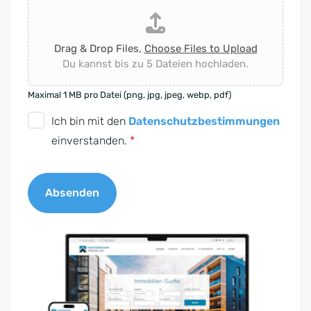
Drag & Drop Files,
Choose Files to Upload
Du kannst bis zu 5 Dateien hochladen.
Maximal 1 MB pro Datei (png, jpg, jpeg, webp, pdf)
D
Ich bin mit den
Datenschutzbestimmungen
S
einverstanden.
*
G
V
Absenden
O
-
A
E
l
i
t
n
e
v
r