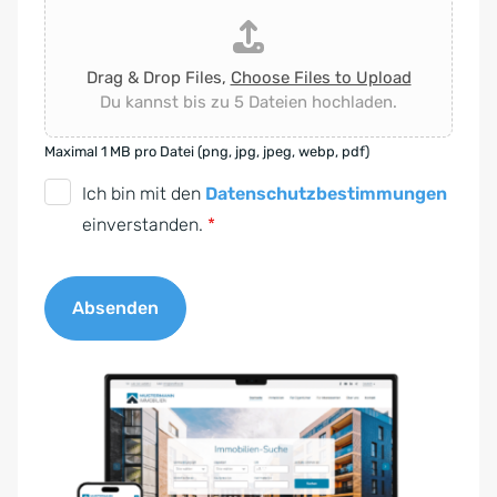
Drag & Drop Files,
Choose Files to Upload
Du kannst bis zu 5 Dateien hochladen.
Maximal 1 MB pro Datei (png, jpg, jpeg, webp, pdf)
D
Ich bin mit den
Datenschutzbestimmungen
S
einverstanden.
*
G
V
Absenden
O
-
A
E
l
i
t
n
e
v
r