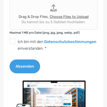
Drag & Drop Files,
Choose Files to Upload
Du kannst bis zu 5 Dateien hochladen.
Maximal 1 MB pro Datei (png, jpg, jpeg, webp, pdf)
D
Ich bin mit den
Datenschutzbestimmungen
S
einverstanden.
*
G
V
Absenden
O
-
A
E
l
i
t
n
e
v
r