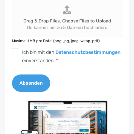
Drag & Drop Files,
Choose Files to Upload
Du kannst bis zu 5 Dateien hochladen.
Maximal 1 MB pro Datei (png, jpg, jpeg, webp, pdf)
D
Ich bin mit den
Datenschutzbestimmungen
S
einverstanden.
*
G
V
Absenden
O
-
A
E
l
i
t
n
e
v
r