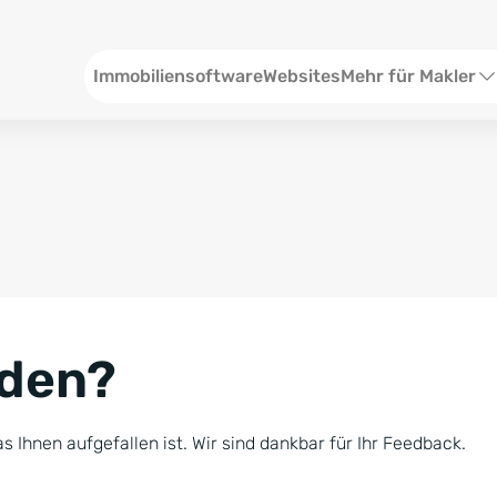
Header
Immobiliensoftware
Websites
Mehr für Makler
SEO und Content
W
Social Media
S
Social Ads
V
Google Ads
R
nden?
Newsletter-Pakete
B
Consulting
N
s Ihnen aufgefallen ist. Wir sind dankbar für Ihr Feedback.
Softwareschulunge