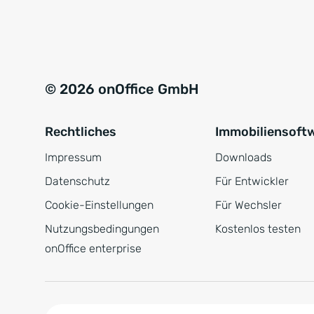
e
a
r
t
s
i
t
v
© 2026 onOffice GmbH
ä
e
n
:
Rechtliches
Immobiliensoft
d
n
Impressum
Downloads
i
Datenschutz
Für Entwickler
s
Cookie-Einstellungen
Für Wechsler
*
Nutzungsbedingungen
Kostenlos testen
onOffice enterprise