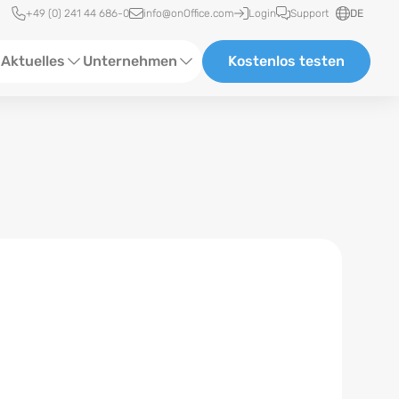
Schnellzugriff
+49 (0) 241 44 686-0
info@onOffice.com
Login
Support
DE
Aktuelles
Unternehmen
Kostenlos testen
ebinare
Über Uns
tatus-News
Partner und Kooperationen
eranstaltungen
Karriere
eferenzen
log
ewsletter
n