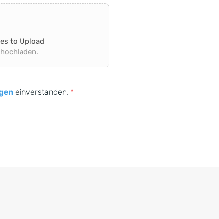
les to Upload
 hochladen.
gen
einverstanden.
*