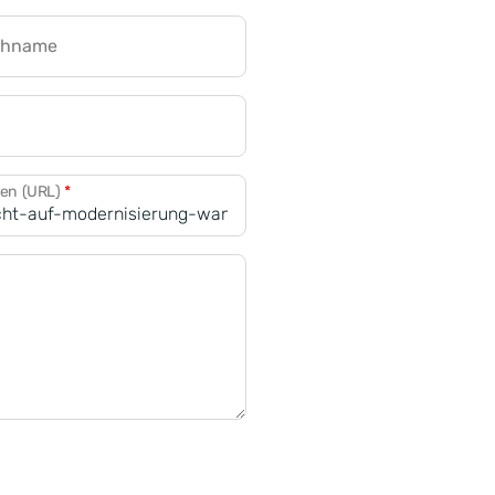
chname
CRM für Banken
den (URL)
*