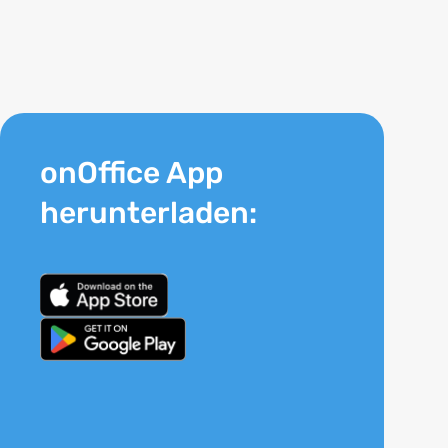
onOffice App
herunterladen: