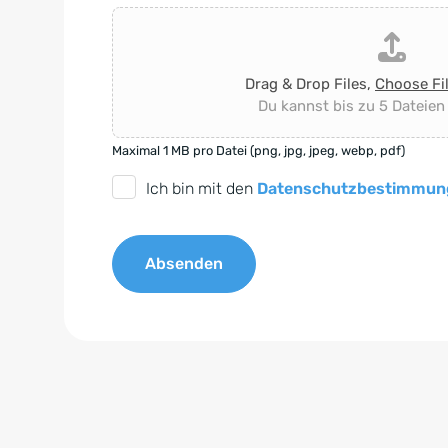
Drag & Drop Files,
Choose Fi
Du kannst bis zu 5 Dateien
Maximal 1 MB pro Datei (png, jpg, jpeg, webp, pdf)
D
Ich bin mit den
Datenschutzbestimmun
S
G
Absenden
V
O
A
-
l
E
t
i
e
n
r
v
n