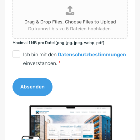
Drag & Drop Files,
Choose Files to Upload
Du kannst bis zu 5 Dateien hochladen.
Maximal 1 MB pro Datei (png, jpg, jpeg, webp, pdf)
D
Ich bin mit den
Datenschutzbestimmungen
S
einverstanden.
*
G
V
Absenden
O
-
A
E
l
i
t
n
e
v
r