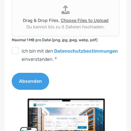
Drag & Drop Files,
Choose Files to Upload
Du kannst bis zu 5 Dateien hochladen.
Maximal 1 MB pro Datei (png, jpg, jpeg, webp, pdf)
D
Ich bin mit den
Datenschutzbestimmungen
S
einverstanden.
*
G
V
Absenden
O
-
A
E
l
i
t
n
e
v
r