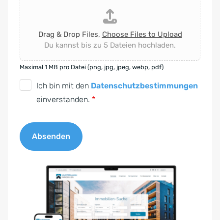
Drag & Drop Files,
Choose Files to Upload
Du kannst bis zu 5 Dateien hochladen.
Maximal 1 MB pro Datei (png, jpg, jpeg, webp, pdf)
D
Ich bin mit den
Datenschutzbestimmungen
S
einverstanden.
*
G
V
Absenden
O
-
A
E
l
i
t
n
e
v
r