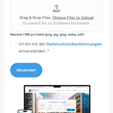
Drag & Drop Files,
Choose Files to Upload
Du kannst bis zu 5 Dateien hochladen.
Maximal 1 MB pro Datei (png, jpg, jpeg, webp, pdf)
D
Ich bin mit den
Datenschutzbestimmungen
S
einverstanden.
*
G
V
Absenden
O
-
A
E
l
i
t
n
e
v
r