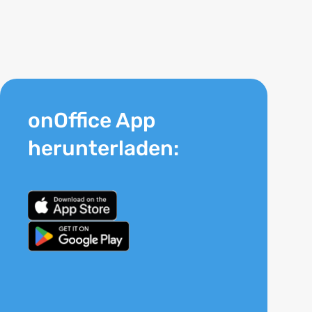
onOffice App
herunterladen: