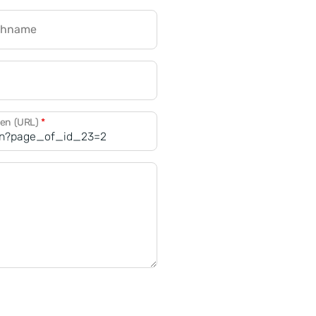
chname
CRM für Banken
den (URL)
*