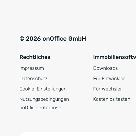
e
a
r
t
s
i
t
v
© 2026 onOffice GmbH
ä
e
n
:
Rechtliches
Immobiliensoft
d
n
Impressum
Downloads
i
Datenschutz
Für Entwickler
s
Cookie-Einstellungen
Für Wechsler
*
Nutzungsbedingungen
Kostenlos testen
onOffice enterprise