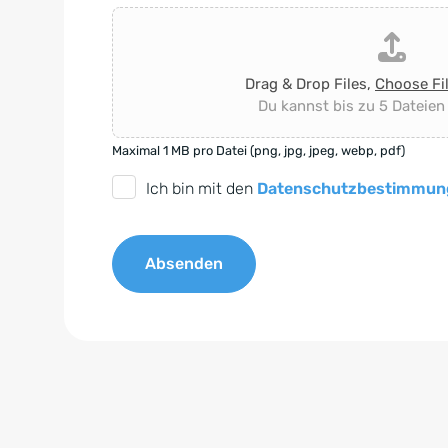
Drag & Drop Files,
Choose Fi
Du kannst bis zu 5 Dateien
Maximal 1 MB pro Datei (png, jpg, jpeg, webp, pdf)
D
Ich bin mit den
Datenschutzbestimmun
S
G
Absenden
V
O
A
-
l
E
t
i
e
n
r
v
n