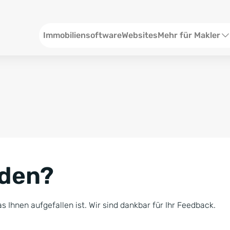
Header
Immobiliensoftware
Websites
Mehr für Makler
SEO und Content
W
Social Media
S
Social Ads
V
Google Ads
R
nden?
Newsletter-Pakete
B
Consulting
N
s Ihnen aufgefallen ist. Wir sind dankbar für Ihr Feedback.
Softwareschulunge