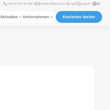
Schnellzugriff
+49 (0) 241 44 686-0
info@onOffice.com
Login
Support
DE
Aktuelles
Unternehmen
Kostenlos testen
ebinare
Über Uns
tatus-News
Partner und Kooperationen
eranstaltungen
Karriere
eferenzen
log
ewsletter
n