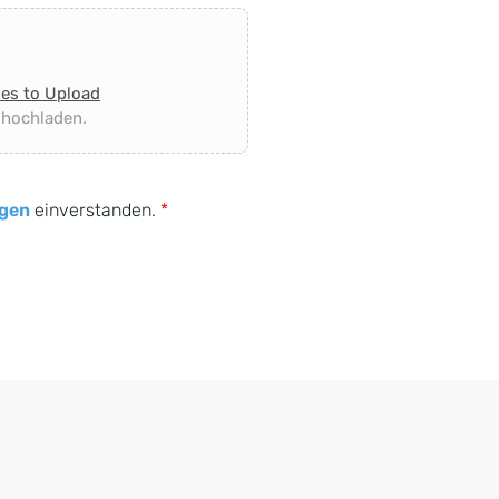
les to Upload
 hochladen.
gen
einverstanden.
*