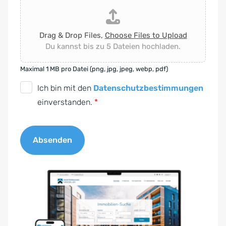
Drag & Drop Files,
Choose Files to Upload
Du kannst bis zu 5 Dateien hochladen.
Maximal 1 MB pro Datei (png, jpg, jpeg, webp, pdf)
D
Ich bin mit den
Datenschutzbestimmungen
S
einverstanden.
*
G
V
Absenden
O
-
A
E
l
i
t
n
e
v
r