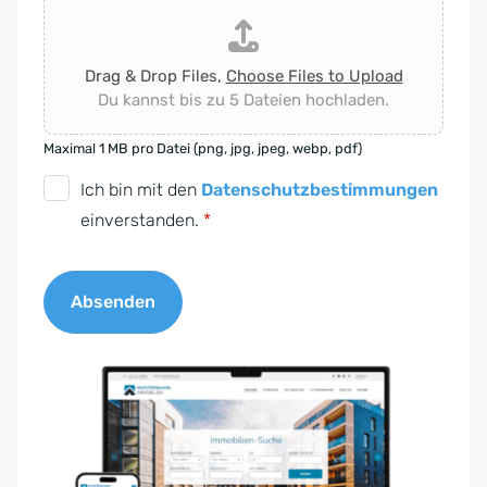
Drag & Drop Files,
Choose Files to Upload
Du kannst bis zu 5 Dateien hochladen.
Maximal 1 MB pro Datei (png, jpg, jpeg, webp, pdf)
D
Ich bin mit den
Datenschutzbestimmungen
S
einverstanden.
*
G
V
Absenden
O
-
A
E
l
i
t
n
e
v
r