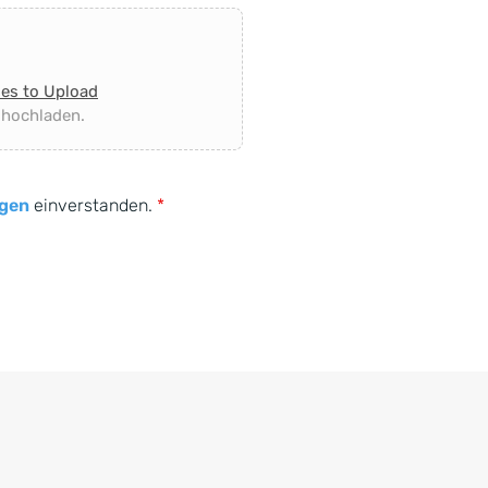
les to Upload
 hochladen.
gen
einverstanden.
*