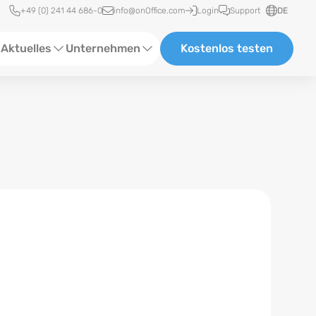
Schnellzugriff
+49 (0) 241 44 686-0
info@onOffice.com
Login
Support
DE
Aktuelles
Unternehmen
Kostenlos testen
ebinare
Über Uns
tatus-News
Partner und Kooperationen
eranstaltungen
Karriere
eferenzen
log
ewsletter
n