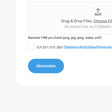
Drag & Drop Files,
Choose Fi
Du kannst bis zu 5 Dateien
Maximal 1 MB pro Datei (png, jpg, jpeg, webp, pdf)
D
Ich bin mit den
Datenschutzbestimmun
S
G
Absenden
V
O
A
-
l
E
t
i
e
n
r
v
n