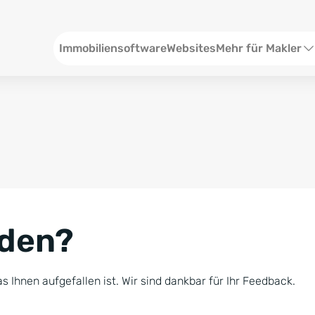
Header
Immobiliensoftware
Websites
Mehr für Makler
SEO und Content
W
Social Media
S
Social Ads
V
Google Ads
R
nden?
Newsletter-Pakete
B
Consulting
N
s Ihnen aufgefallen ist. Wir sind dankbar für Ihr Feedback.
Softwareschulunge