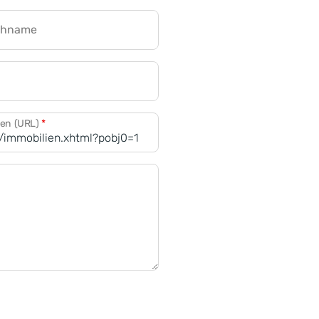
chname
CRM für Banken
den (URL)
*