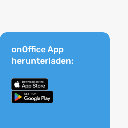
onOffice App
herunterladen: