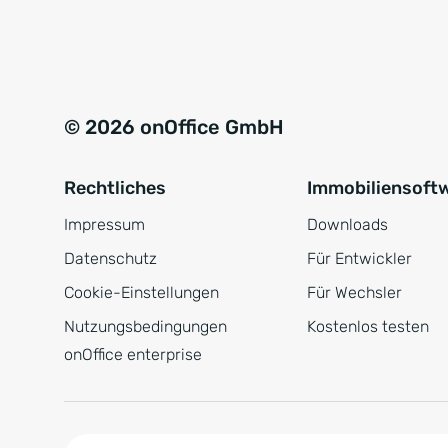
e
a
r
t
s
i
t
v
© 2026 onOffice GmbH
ä
e
n
:
Rechtliches
Immobiliensoft
d
n
Impressum
Downloads
i
Datenschutz
Für Entwickler
s
Cookie-Einstellungen
Für Wechsler
*
Nutzungsbedingungen
Kostenlos testen
onOffice enterprise