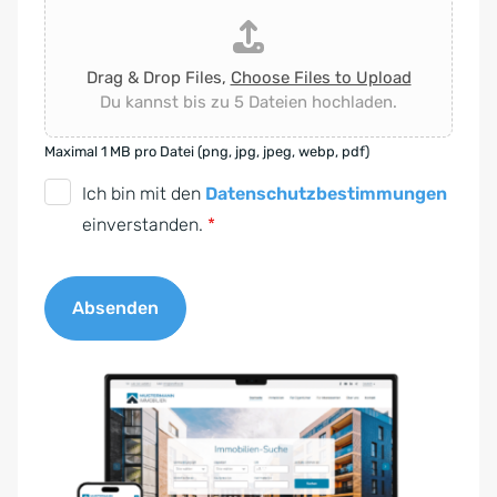
Drag & Drop Files,
Choose Files to Upload
Du kannst bis zu 5 Dateien hochladen.
Maximal 1 MB pro Datei (png, jpg, jpeg, webp, pdf)
D
Ich bin mit den
Datenschutzbestimmungen
S
einverstanden.
*
G
V
Absenden
O
-
A
E
l
i
t
n
e
v
r