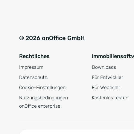
e
a
r
t
s
i
t
v
© 2026 onOffice GmbH
ä
e
n
:
Rechtliches
Immobiliensoft
d
n
Impressum
Downloads
i
Datenschutz
Für Entwickler
s
Cookie-Einstellungen
Für Wechsler
*
Nutzungsbedingungen
Kostenlos testen
onOffice enterprise