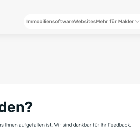
Header
Immobiliensoftware
Websites
Mehr für Makler
SEO und Content
W
Social Media
S
Social Ads
V
Google Ads
R
nden?
Newsletter-Pakete
B
Consulting
N
s Ihnen aufgefallen ist. Wir sind dankbar für Ihr Feedback.
Softwareschulunge