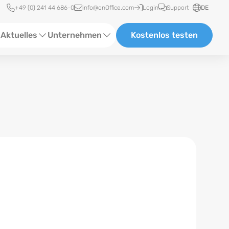
Schnellzugriff
+49 (0) 241 44 686-0
info@onOffice.com
Login
Support
DE
Aktuelles
Unternehmen
Kostenlos testen
ebinare
Über Uns
tatus-News
Partner und Kooperationen
eranstaltungen
Karriere
eferenzen
log
ewsletter
n