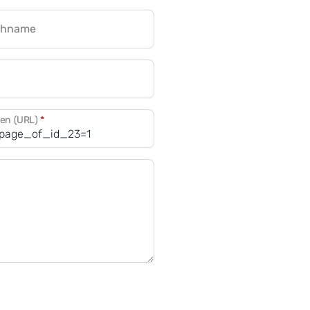
chname
CRM für Banken
den (URL)
*