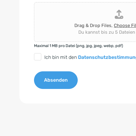
Drag & Drop Files,
Choose Fi
Du kannst bis zu 5 Dateien
Maximal 1 MB pro Datei (png, jpg, jpeg, webp, pdf)
D
Ich bin mit den
Datenschutzbestimmun
S
G
Absenden
V
O
A
-
l
E
t
i
e
n
r
v
n