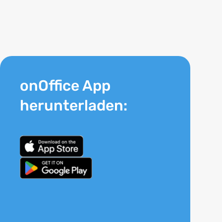
onOffice App
herunterladen: