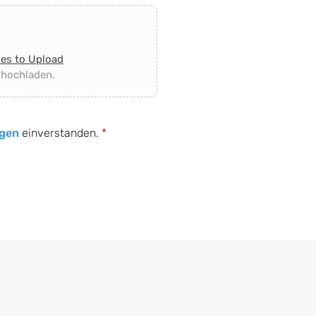
les to Upload
 hochladen.
gen
einverstanden.
*