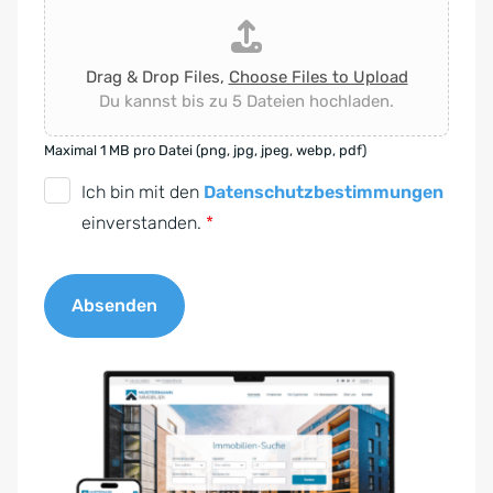
Drag & Drop Files,
Choose Files to Upload
Du kannst bis zu 5 Dateien hochladen.
Maximal 1 MB pro Datei (png, jpg, jpeg, webp, pdf)
D
Ich bin mit den
Datenschutzbestimmungen
S
einverstanden.
*
G
V
Absenden
O
-
A
E
l
i
t
n
e
v
r