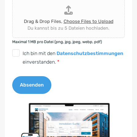
Drag & Drop Files,
Choose Files to Upload
Du kannst bis zu 5 Dateien hochladen.
Maximal 1 MB pro Datei (png, jpg, jpeg, webp, pdf)
D
Ich bin mit den
Datenschutzbestimmungen
S
einverstanden.
*
G
V
Absenden
O
-
A
E
l
i
t
n
e
v
r