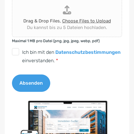
Drag & Drop Files,
Choose Files to Upload
Du kannst bis zu 5 Dateien hochladen.
Maximal 1 MB pro Datei (png, jpg, jpeg, webp, pdf)
D
Ich bin mit den
Datenschutzbestimmungen
S
einverstanden.
*
G
V
Absenden
O
-
A
E
l
i
t
n
e
v
r