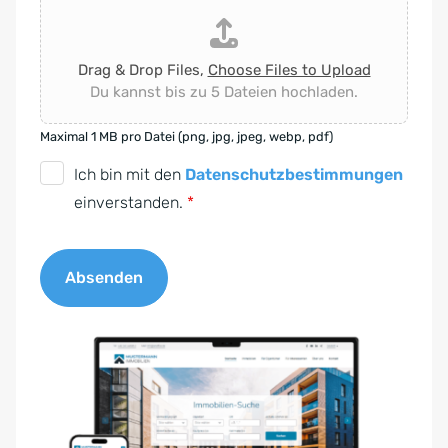
Drag & Drop Files,
Choose Files to Upload
Du kannst bis zu 5 Dateien hochladen.
Maximal 1 MB pro Datei (png, jpg, jpeg, webp, pdf)
D
Ich bin mit den
Datenschutzbestimmungen
S
einverstanden.
*
G
V
Absenden
O
-
A
E
l
i
t
n
e
v
r