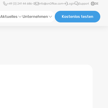
Schnellzugriff
+49 (0) 241 44 686-0
info@onOffice.com
Login
Support
DE
Aktuelles
Unternehmen
Kostenlos testen
ebinare
Über Uns
tatus-News
Partner und Kooperationen
eranstaltungen
Karriere
eferenzen
log
ewsletter
n