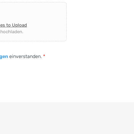
les to Upload
 hochladen.
gen
einverstanden.
*