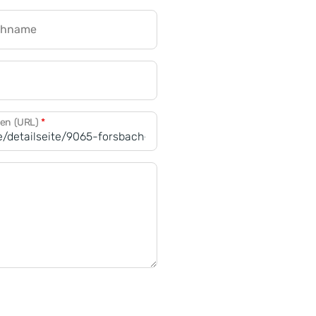
chname
CRM für Banken
den (URL)
*