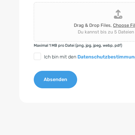
Drag & Drop Files,
Choose Fi
Du kannst bis zu 5 Dateien
Maximal 1 MB pro Datei (png, jpg, jpeg, webp, pdf)
D
Ich bin mit den
Datenschutzbestimmun
S
G
Absenden
V
O
A
-
l
E
t
i
e
n
r
v
n