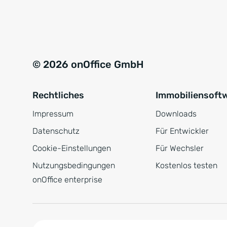
e
a
r
t
s
i
t
v
© 2026 onOffice GmbH
ä
e
n
:
Rechtliches
Immobiliensoft
d
n
Impressum
Downloads
i
Datenschutz
Für Entwickler
s
Cookie-Einstellungen
Für Wechsler
*
Nutzungsbedingungen
Kostenlos testen
onOffice enterprise