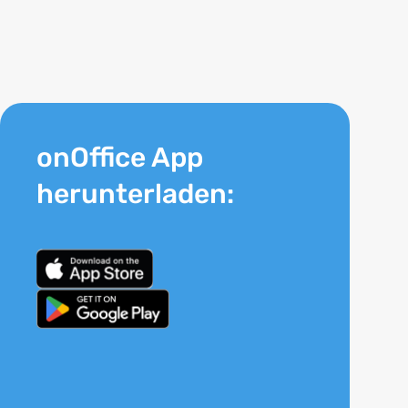
onOffice App
herunterladen: