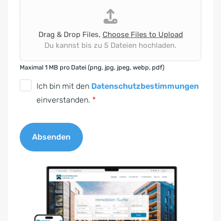
Drag & Drop Files,
Choose Files to Upload
Du kannst bis zu 5 Dateien hochladen.
Maximal 1 MB pro Datei (png, jpg, jpeg, webp, pdf)
D
Ich bin mit den
Datenschutzbestimmungen
S
einverstanden.
*
G
V
Absenden
O
-
A
E
l
i
t
n
e
v
r