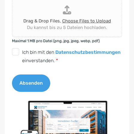
Drag & Drop Files,
Choose Files to Upload
Du kannst bis zu 5 Dateien hochladen.
Maximal 1 MB pro Datei (png, jpg, jpeg, webp, pdf)
D
Ich bin mit den
Datenschutzbestimmungen
S
einverstanden.
*
G
V
Absenden
O
-
A
E
l
i
t
n
e
v
r