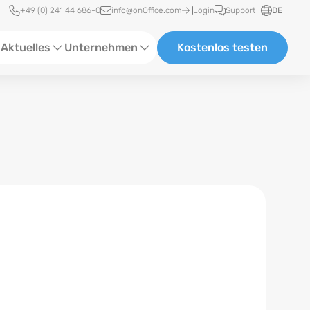
Schnellzugriff
+49 (0) 241 44 686-0
info@onOffice.com
Login
Support
DE
Aktuelles
Unternehmen
Kostenlos testen
ebinare
Über Uns
tatus-News
Partner und Kooperationen
eranstaltungen
Karriere
eferenzen
log
ewsletter
n