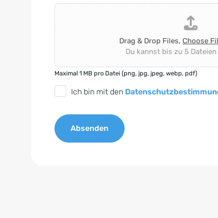
Drag & Drop Files,
Choose Fi
Du kannst bis zu 5 Dateien
Maximal 1 MB pro Datei (png, jpg, jpeg, webp, pdf)
D
Ich bin mit den
Datenschutzbestimmun
S
G
Absenden
V
O
A
-
l
E
t
i
e
n
r
v
n