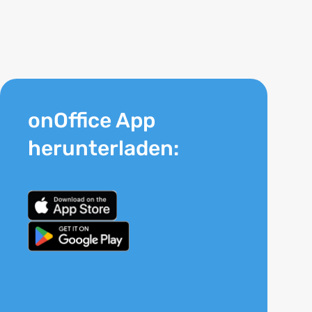
onOffice App
herunterladen: