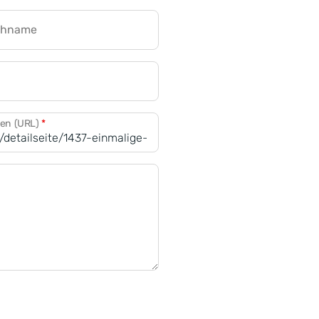
chname
CRM für Banken
den (URL)
*