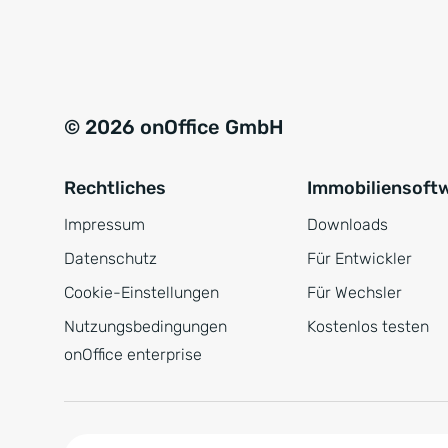
e
a
r
t
s
i
t
v
© 2026 onOffice GmbH
ä
e
n
:
Rechtliches
Immobiliensoft
d
n
Impressum
Downloads
i
Datenschutz
Für Entwickler
s
Cookie-Einstellungen
Für Wechsler
*
Nutzungsbedingungen
Kostenlos testen
onOffice enterprise