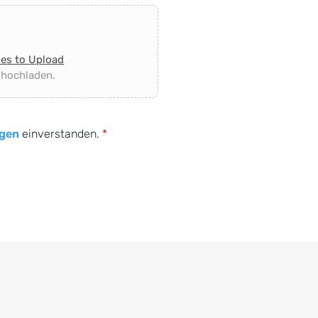
les to Upload
 hochladen.
gen
einverstanden.
*