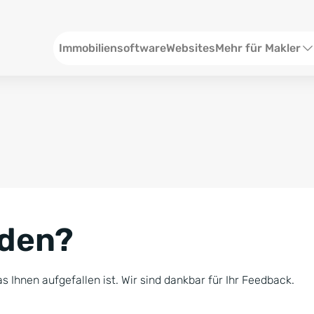
Header
Immobiliensoftware
Websites
Mehr für Makler
SEO und Content
W
Social Media
S
Social Ads
V
Google Ads
R
nden?
Newsletter-Pakete
B
Consulting
N
s Ihnen aufgefallen ist. Wir sind dankbar für Ihr Feedback.
Softwareschulunge