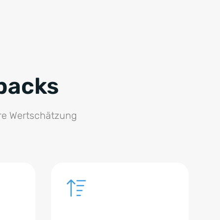
backs
hre Wertschätzung