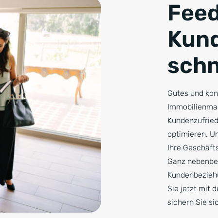
Feed
Kund
schn
Gutes und kons
Immobilienmakl
Kundenzufried
optimieren. Un
Ihre Geschäft
Ganz nebenbei
Kundenbeziehu
Sie jetzt mit
sichern Sie si