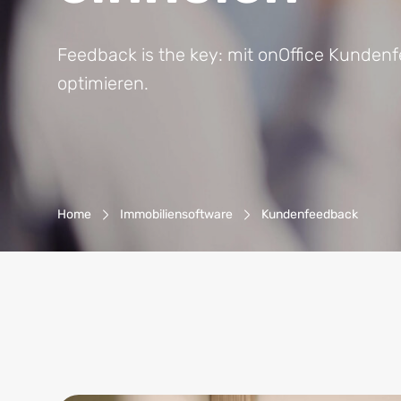
Feedback is the key: mit onOffice Kunden
optimieren.
Breadcrumb-Navigation
Home
Immobiliensoftware
Kundenfeedback