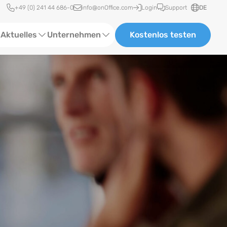
Schnellzugriff
+49 (0) 241 44 686-0
info@onOffice.com
Login
Support
DE
Aktuelles
Unternehmen
Kostenlos testen
ebinare
Über Uns
tatus-News
Partner und Kooperationen
eranstaltungen
Karriere
eferenzen
log
ewsletter
n