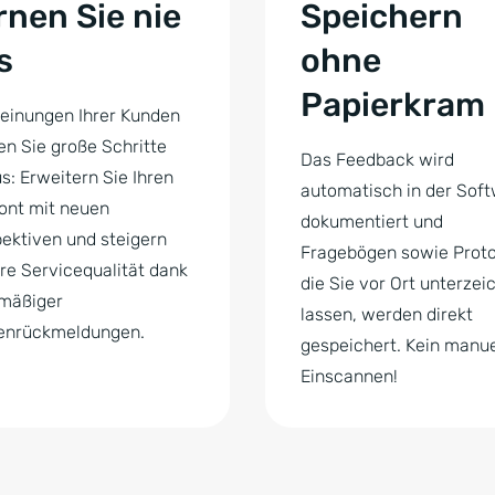
rnen Sie nie
Speichern
s
ohne
Papierkram
einungen Ihrer Kunden
en Sie große Schritte
Das Feedback wird
s: Erweitern Sie Ihren
automatisch in der Sof
ont mit neuen
dokumentiert und
ektiven und steigern
Fragebögen sowie Proto
hre Servicequalität dank
die Sie vor Ort unterze
lmäßiger
lassen, werden direkt
enrückmeldungen.
gespeichert. Kein manue
Einscannen!