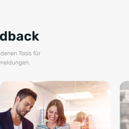
edback
edenen Tools für
kmeldungen.