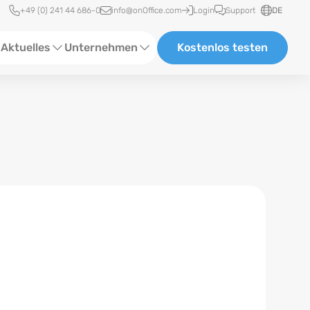
Schnellzugriff
+49 (0) 241 44 686-0
info@onOffice.com
Login
Support
DE
Aktuelles
Unternehmen
Kostenlos testen
ebinare
Über Uns
tatus-News
Partner und Kooperationen
eranstaltungen
Karriere
eferenzen
log
ewsletter
n