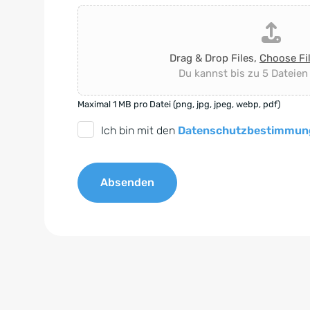
Drag & Drop Files,
Choose Fi
Du kannst bis zu 5 Dateien
Maximal 1 MB pro Datei (png, jpg, jpeg, webp, pdf)
D
Ich bin mit den
Datenschutzbestimmun
S
G
Absenden
V
O
A
-
l
E
t
i
e
n
r
v
n