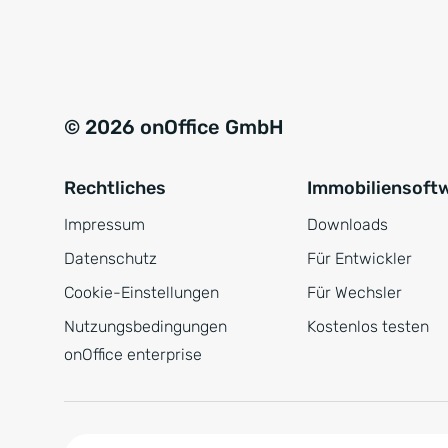
e
a
r
t
s
i
t
v
© 2026 onOffice GmbH
ä
e
n
:
Rechtliches
Immobiliensoft
d
n
Impressum
Downloads
i
Datenschutz
Für Entwickler
s
Cookie-Einstellungen
Für Wechsler
*
Nutzungsbedingungen
Kostenlos testen
onOffice enterprise