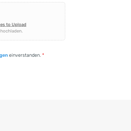
les to Upload
 hochladen.
gen
einverstanden.
*