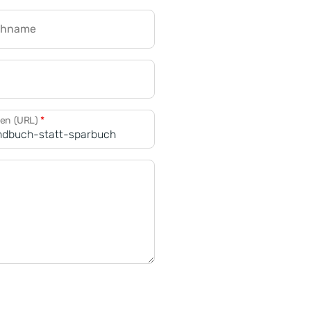
chname
CRM für Banken
den (URL)
*