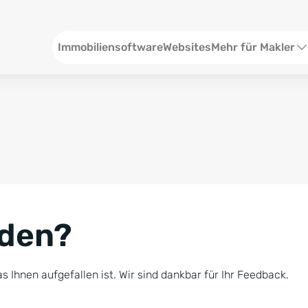
Header
Immobiliensoftware
Websites
Mehr für Makler
SEO und Content
W
Social Media
S
Social Ads
V
Google Ads
R
nden?
Newsletter-Pakete
B
Consulting
N
s Ihnen aufgefallen ist. Wir sind dankbar für Ihr Feedback.
Softwareschulunge