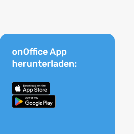
onOffice App
herunterladen: