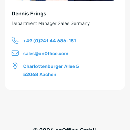
n
e
d
Dennis Frings
:
n
Department Manager Sales Germany
i
s
+49 (0)241 44 686-151
*
sales@onOffice.com
Charlottenburger Allee 5
52068 Aachen