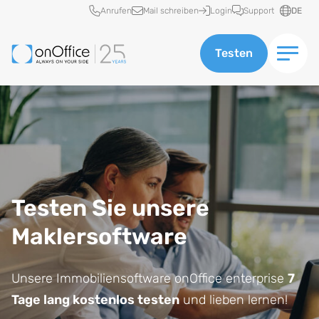
Schnellzugriff
Anrufen
Mail schreiben
Login
Support
DE
Testen
Testen Sie unsere
Maklersoftware
Unsere Immobiliensoftware onOffice enterprise
7
Tage lang kostenlos testen
und lieben lernen!