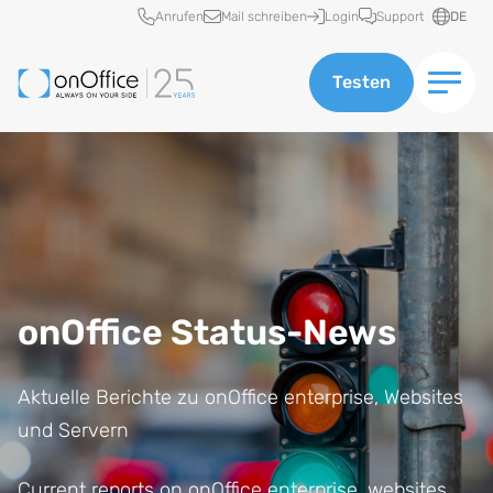
Schnellzugriff
Anrufen
Mail schreiben
Login
Support
DE
Testen
onOffice Status-News
Aktuelle Berichte zu onOffice enterprise, Websites
und Servern
Current reports on onOffice enterprise, websites,