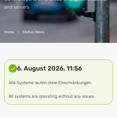
and servers
Breadcrumb-Navigation
Home
Status-News
6. August 2026, 11:56
Service-Status: Keine Einschränku
Alle Systeme laufen ohne Einschränkungen.
All systems are operating without any issues.